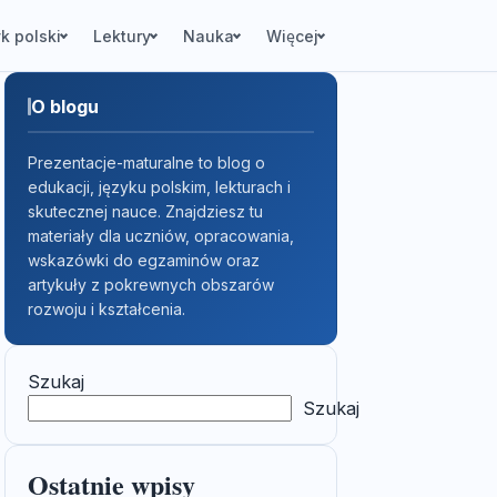
k polski
Lektury
Nauka
Więcej
O blogu
Prezentacje-maturalne to blog o
edukacji, języku polskim, lekturach i
skutecznej nauce. Znajdziesz tu
materiały dla uczniów, opracowania,
wskazówki do egzaminów oraz
artykuły z pokrewnych obszarów
rozwoju i kształcenia.
Szukaj
Szukaj
Ostatnie wpisy