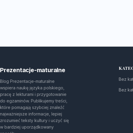
KATE
Prezentacje-maturalne
Bez kat
Blog Prezentacje-maturalne
wspiera naukę języka polskiego,
Bez kat
pracę z lekturami i przygotowanie
do egzaminów. Publikujemy treści,
które pomagają szybciej znaleźć
najważniejsze informacje, lepiej
zrozumieć teksty kultury i uczyć się
w bardziej uporządkowany