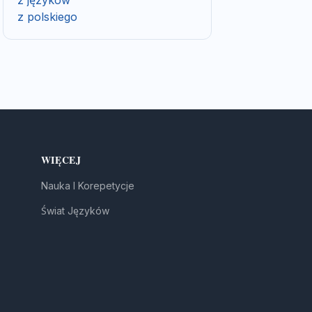
z języków
z polskiego
WIĘCEJ
Nauka I Korepetycje
Świat Języków