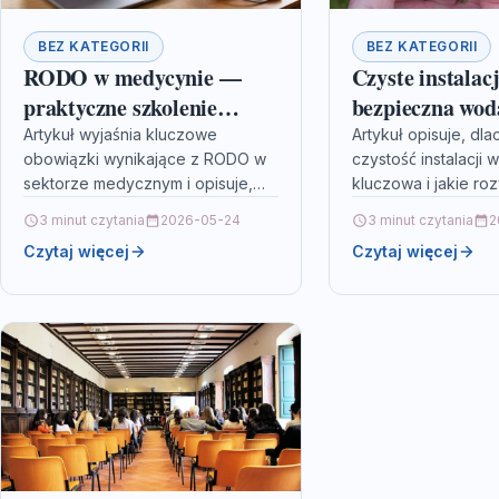
BEZ KATEGORII
BEZ KATEGORII
RODO w medycynie —
Czyste instalacj
praktyczne szkolenie
bezpieczna wo
online dla lekarzy i
rozwiązania H
Artykuł wyjaśnia kluczowe
Artykuł opisuje, dl
obowiązki wynikające z RODO w
czystość instalacji 
personelu
Water Expert
sektorze medycznym i opisuje,
kluczowa i jakie ro
czego oczekiwać od
stosuje Hydrochemi
3 minut czytania
2026-05-24
3 minut czytania
2
praktycznego szkolenia online dla
Expert. Dowiesz się
Czytaj więcej
Czytaj więcej
lekarzy i personelu. Przeczytaj,
technologiach, korz
by…
praktycznych wsk
wyboru…