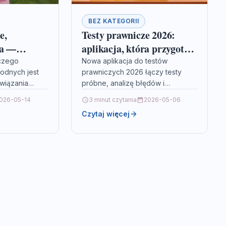
BEZ KATEGORII
e,
Testy prawnicze 2026:
da —
aplikacja, która przygotuje
ydrochemia
do aplikacji i notariatu
aczego
Nowa aplikacja do testów
wodnych jest
prawniczych 2026 łączy testy
związania
próbne, analizę błędów i
a Water
personalizowane ścieżki nauki.
026-05-14
3 minut czytania
2026-05-06
 o
Przeczytaj artykuł, aby
Czytaj więcej
yściach i
dowiedzieć się, jak wykorzystać
azówkach
takie narzędzie…