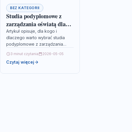
BEZ KATEGORII
Studia podyplomowe z
zarządzania oświatą dla
nauczycieli
Artykuł opisuje, dla kogo i
dlaczego warto wybrać studia
podyplomowe z zarządzania
oświatą, jakie kompetencje
3 minut czytania
2026-05-05
zdobędziesz oraz jak wygląda
Czytaj więcej
rekrutacja i koszty. Przeczytaj,
aby…