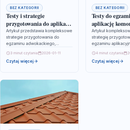
BEZ KATEGORII
BEZ KATEGORII
Testy i strategie
Testy do egzam
przygotowania do aplikacji
aplikację komo
adwokackiej
przygotuj się n
Artykuł przedstawia kompleksowe
Artykuł komplekso
strategie przygotowania do
strategię przygoto
egzaminu adwokackiego,
egzaminu aplikacyj
podkreślając znaczenie
komorniczego, która
3 minut czytania
2026-01-11
4 minut czytania
2
opracowania
solidnym planie nauk
Czytaj więcej
Czytaj więcej
spersonalizowanego planu nauki
systematyczności o
łączącego teorię z praktyką. W
korzystaniu z testó
publikacji opisano, jak regularne
symulacyjnych i ma
testy…