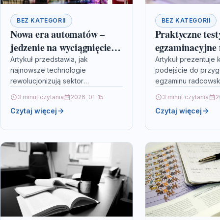
BEZ KATEGORII
BEZ KATEGORII
Nowa era automatów –
Praktyczne test
jedzenie na wyciągnięcie
egzaminacyjne 
ręki
aplikację radc
Artykuł przedstawia, jak
Artykuł prezentuje
najnowsze technologie
podejście do przy
rewolucjonizują sektor
egzaminu radcowsk
gastronomiczny, wprowadzając
solidną wiedzę teor
3 minut czytania
2026-01-15
3 minut czytania
2
automaty, które umożliwiają
praktycznymi testam
Czytaj więcej
Czytaj więcej
szybszy i bardziej
egzaminacyjnymi. P
spersonalizowany dostęp do
zostały skuteczne 
różnorodnych posiłków.
takie jak…
Innowacyjne rozwiązania, takie
jak…