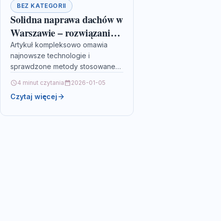
BEZ KATEGORII
Solidna naprawa dachów w
Warszawie – rozwiązania
dla przemysłu i dużych
Artykuł kompleksowo omawia
najnowsze technologie i
obiektów
sprawdzone metody stosowane
przy naprawie dachów
4 minut czytania
2026-01-05
przemysłowych, łącząc
Czytaj więcej
tradycyjne doświadczenie z
innowacyjnymi rozwiązaniami. W
publikacji podkreślono, jak
precyzyjna…