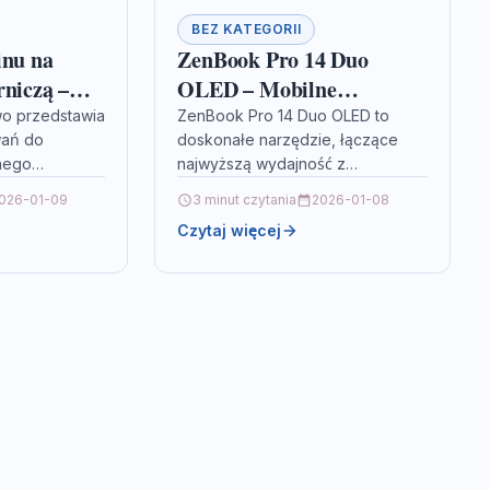
BEZ KATEGORII
inu na
ZenBook Pro 14 Duo
rniczą –
OLED – Mobilne
a sukces
narzędzie dla twórców i
wo przedstawia
ZenBook Pro 14 Duo OLED to
wań do
doskonałe narzędzie, łączące
profesjonalistów
nego
najwyższą wydajność z
 opiera się na
mobilnością, co czyni go idealnym
026-01-09
3 minut czytania
2026-01-08
i,
rozwiązaniem dla twórców i
Czytaj więcej
raz
profesjonalistów. Urządzenie
w
wyróżnia…
teriałów…