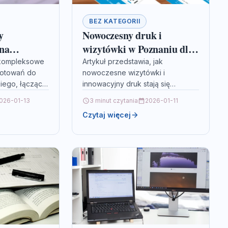
BEZ KATEGORII
y
Nowoczesny druk i
na
wizytówki w Poznaniu dla
owską
Twojego biznesu
 kompleksowe
Artykuł przedstawia, jak
gotowań do
nowoczesne wizytówki i
iego, łączące
innowacyjny druk stają się
etyczną z
nieodłącznym elementem
026-01-13
3 minut czytania
2026-01-11
i
budowania profesjonalnego
Czytaj więcej
rzedstawione
wizerunku biznesu w
metody nauki,
dynamicznym środowisku
Poznania. Omawia, w jaki
sposób…