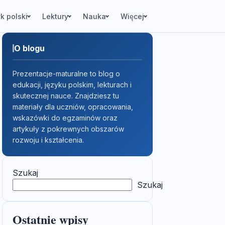
k polski
Lektury
Nauka
Więcej
O blogu
Prezentacje-maturalne to blog o
edukacji, języku polskim, lekturach i
skutecznej nauce. Znajdziesz tu
materiały dla uczniów, opracowania,
wskazówki do egzaminów oraz
artykuły z pokrewnych obszarów
rozwoju i kształcenia.
Szukaj
Szukaj
Ostatnie wpisy