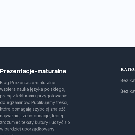
KATE
Prezentacje-maturalne
Bez kat
Blog Prezentacje-maturalne
wspiera naukę języka polskiego,
Bez kat
pracę z lekturami i przygotowanie
do egzaminów. Publikujemy treści,
które pomagają szybciej znaleźć
najważniejsze informacje, lepiej
zrozumieć teksty kultury i uczyć się
w bardziej uporządkowany