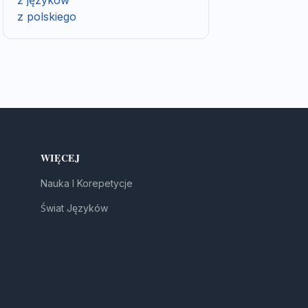
z języków
z polskiego
WIĘCEJ
Nauka I Korepetycje
Świat Języków