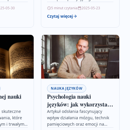
turach, które
sugestywnego wyrażania emocji,
25-05-30
5 minut czytania
2025-05-23
owinien znać.
ocen oraz rzeczywistości
Czytaj więcej
dzieł takich
społecznej. Artykuł ukazuje, jak
…
wielką rolę…
NAUKA JĘZYKÓW
nej nauki
Psychologia nauki
języków: jak wykorzystać
mózg do szybszego
a skuteczne
Artykuł odsłania fascynujący
ania, które
wpływ działania mózgu, technik
przyswajania słówek
ym i trwałym
pamięciowych oraz emocji na