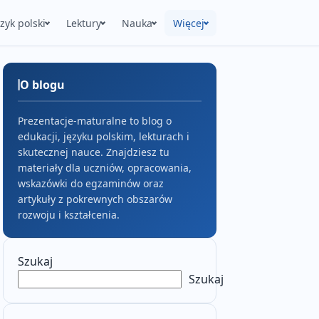
ęzyk polski
Lektury
Nauka
Więcej
O blogu
Prezentacje-maturalne to blog o
edukacji, języku polskim, lekturach i
skutecznej nauce. Znajdziesz tu
materiały dla uczniów, opracowania,
wskazówki do egzaminów oraz
artykuły z pokrewnych obszarów
rozwoju i kształcenia.
Szukaj
Szukaj