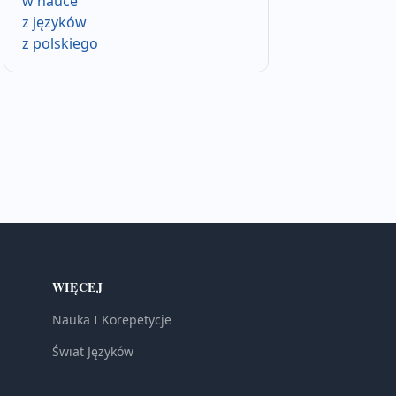
w nauce
z języków
z polskiego
WIĘCEJ
Nauka I Korepetycje
Świat Języków