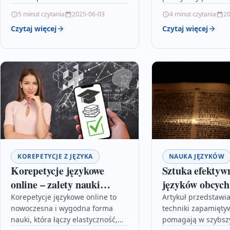
metody wspomagają efektywną
najważniejszych lek
5 minut czytania
2025-06-03
4 minut czytania
20
naukę języków obcych. Dowiesz
każdy maturzysta p
Czytaj więcej
Czytaj więcej
się z niego, jak działa nasz…
Zawiera omówienie 
jak „Pan Tadeusz”,
KOREPETYCJE Z JĘZYKA
NAUKA JĘZYKÓW
Korepetycje językowe
Sztuka efektyw
online – zalety nauki
języków obcych
zdalnej
Korepetycje językowe online to
Artykuł przedstawi
nowoczesna i wygodna forma
techniki zapamiętyw
nauki, która łączy elastyczność,
pomagają w szybsz