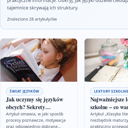
praktyczne informacje. Odkryj, jak języki odzwierciedla
tajemnice skrywają ich struktury.
Znaleziono 28 artykuły/ów
ŚWIAT JĘZYKÓW
LEKTURY SZKOLN
Jak uczymy się języków
Najważniejsze 
obcych? Sekrety
szkolne – co wa
skutecznej nauki
przeczytać prz
Artykuł omawia, w jaki sposób
Artykuł „Klasyka lit
procesy poznawcze, motywacja
niezbędnik maturzy
oraz odpowiednio dobrane
praktyczny przewod