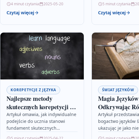
dostępność oraz indywidualne
opanowaniu językó
4 minut czytania
2025-05-20
5 minut czytania
20
podejście do ucznia. Nauka
takie jak metoda sko
Czytaj więcej
Czytaj więcej
zdalna pozwala uczyć się z…
z powtórkami inter
mnemotechniki.…
KOREPETYCJE Z JĘZYKA
ŚWIAT JĘZYKÓW
Najlepsze metody
Magia Języków
skutecznych korepetycji z
Odkrywając Ró
języka obcego
Lingwistyczną
Artykuł omawia, jak indywidualne
Artykuł przedstawi
podejście do ucznia stanowi
bogactwo języków ś
fundament skutecznych
ukazując je jako nie
korepetycji z języków obcych,
komunikacji, lecz ta
5 minut czytania
2025-04-22
5 minut czytania
20