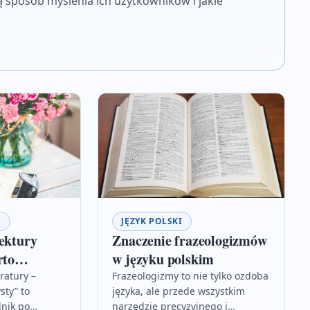
ją sposób myślenia ich użytkowników i jakie
E
JĘZYK POLSKI
lektury
Znaczenie frazeologizmów
rto
w języku polskim
ed maturą
eratury –
Frazeologizmy to nie tylko ozdoba
sty” to
języka, ale przede wszystkim
nik po
narzędzie precyzyjnego i