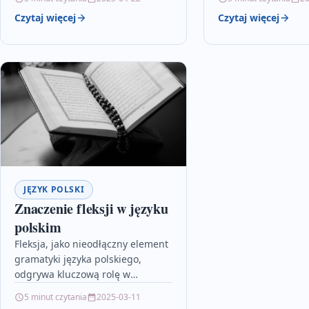
pozwalając na dopasowanie
nośniki kultury, histo
Czytaj więcej
Czytaj więcej
tempa, materiałów i metod do
unikalnego sposob
jego potrzeb.…
rzeczywistości.…
JĘZYK POLSKI
Znaczenie fleksji w języku
polskim
Fleksja, jako nieodłączny element
gramatyki języka polskiego,
odgrywa kluczową rolę w
precyzyjnym przekazywaniu
5 minut czytania
2025-03-11
znaczeń, relacji i emocji w