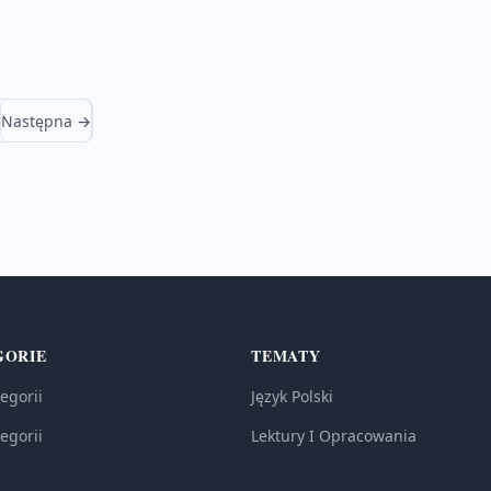
Następna →
GORIE
TEMATY
egorii
Język Polski
egorii
Lektury I Opracowania