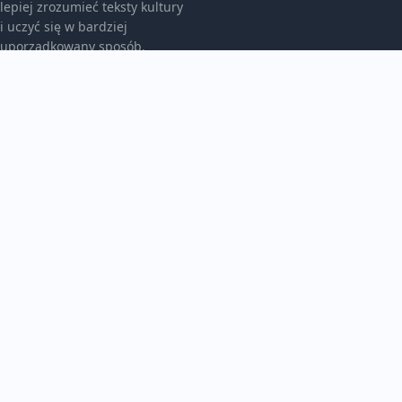
lepiej zrozumieć teksty kultury
i uczyć się w bardziej
uporządkowany sposób.
KATEGORIE
Bez kategorii
Bez kategorii
TEMATY
Język Polski
Lektury I Opracowania
WIĘCEJ
Nauka I Korepetycje
Świat Języków