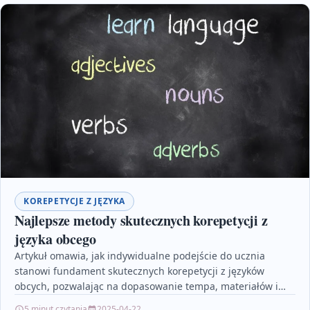
KOREPETYCJE Z JĘZYKA
Najlepsze metody skutecznych korepetycji z
języka obcego
Artykuł omawia, jak indywidualne podejście do ucznia
stanowi fundament skutecznych korepetycji z języków
obcych, pozwalając na dopasowanie tempa, materiałów i
metod do jego potrzeb.…
5 minut czytania
2025-04-22