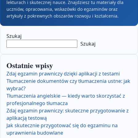
lekturach i skutecznej nauce. Znajdziesz tu materiały dla
uczniów, opracowania, wskazówki do egzaminów oraz
artykuły z pokrewnych obszarów rozwoju i kształcenia.
Szukaj
Szukaj
Ostatnie wpisy
Zdaj egzamin prawniczy dzięki aplikacji z testami
Tłumaczenie dokumentów czy tłumaczenia ustne: jak
wybrać?
Tłumaczenia angielskie — kiedy warto skorzystać z
profesjonalnego tłumacza
Zdaj egzamin prawniczy: skuteczne przygotowanie z
aplikacją testową
Jak skutecznie przygotować się do egzaminu na
uprawnienia budowlane