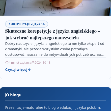
KOREPETYCJE Z JĘZYKA
Skuteczne korepetycje z języka angielskiego –
jak wybrać najlepszego nauczyciela
Dobry nauczyciel języka angielskiego to nie tylko ekspert od
gramatyki, ale przede wszystkim osoba potrafiąca
dostosować nauczanie do indywidualnych potrzeb ucznia.
W artykule znajdziesz…
4 minut czytania
2024-10-18
Czytaj więcej
O blogu
Prezentacje-maturalne to blog o edukacji, języku polskim,