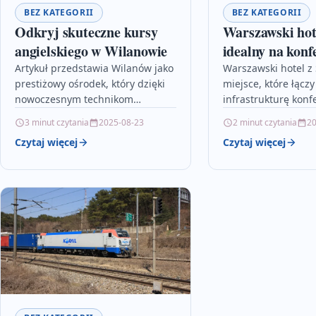
BEZ KATEGORII
BEZ KATEGORII
Odkryj skuteczne kursy
Warszawski hot
angielskiego w Wilanowie
idealny na konf
weekendowy wy
Artykuł przedstawia Wilanów jako
Warszawski hotel z 
prestiżowy ośrodek, który dzięki
miejsce, które łąc
nowoczesnym technikom
infrastrukturę konf
nauczania języka angielskiego
najwyższym standa
3 minut czytania
2025-08-23
2 minut czytania
20
oferuje kursy idealne zarówno dla
oferując kompleks
Czytaj więcej
Czytaj więcej
początkujących, jak i
zarówno dla osób 
zaawansowanych uczniów.
biznes, jak…
Innowacyjne…