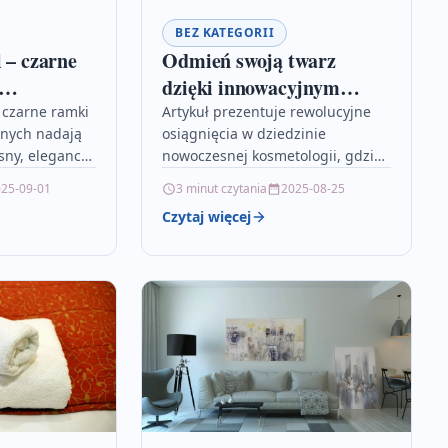
BEZ KATEGORII
 – czarne
Odmień swoją twarz
dzięki innowacyjnym
, które
zabiegom
k czarne ramki
Artykuł prezentuje rewolucyjne
yjnych nadają
osiągnięcia w dziedzinie
 samochód
kosmetologicznym
ny, elegancki
nowoczesnej kosmetologii, gdzie
c jego
innowacyjne metody zabiegowe
25-09-01
3 minut czytania
2025-08-25
 Połączenie
umożliwiają kompleksową
Czytaj więcej
nymi
odmianę twarzy i poprawę
wia, że…
kondycji skóry. Specjaliści
korzystają z zaawansowanych…