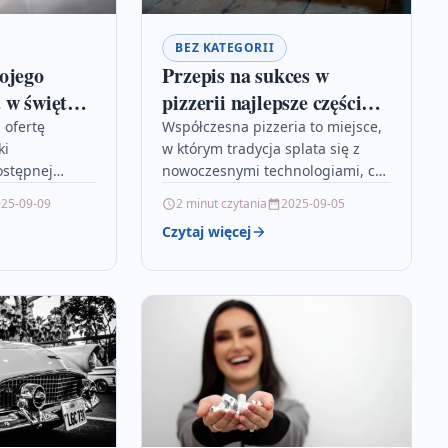
BEZ KATEGORII
ojego
Przepis na sukces w
w święta i
pizzerii najlepsze części
gastronomiczne
 ofertę
Współczesna pizzeria to miejsce,
ki
w którym tradycja splata się z
ostępnej
nowoczesnymi technologiami, co
 święta, co
otwiera drogę do kulinarnych
25-09-09
2 minut czytania
2025-09-05
m wsparcie na
sukcesów. Inwestycje w
Czytaj więcej
e niezależnie
innowacyjne systemy pieczenia,
prezentowane
inteligentne…