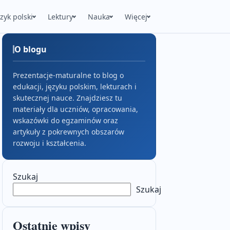
ęzyk polski
Lektury
Nauka
Więcej
O blogu
Prezentacje-maturalne to blog o
edukacji, języku polskim, lekturach i
skutecznej nauce. Znajdziesz tu
materiały dla uczniów, opracowania,
wskazówki do egzaminów oraz
artykuły z pokrewnych obszarów
rozwoju i kształcenia.
Szukaj
Szukaj
Ostatnie wpisy