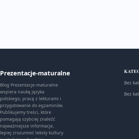
KATE
Prezentacje-maturalne
Bez kat
Blog Prezentacje-maturalne
wspiera naukę języka
Bez kat
polskiego, pracę z lekturami i
przygotowanie do egzaminów.
Publikujemy treści, które
pomagają szybciej znaleźć
najważniejsze informacje,
lepiej zrozumieć teksty kultury