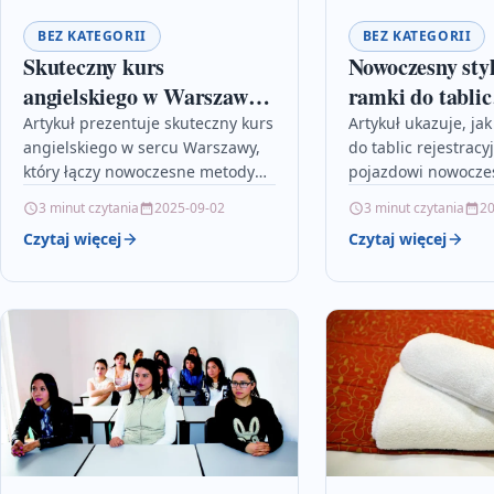
BEZ KATEGORII
BEZ KATEGORII
Skuteczny kurs
Nowoczesny styl
angielskiego w Warszawie
ramki do tablic
– Twoja droga do sukcesu
rejestracyjnych
Artykuł prezentuje skuteczny kurs
Artykuł ukazuje, ja
angielskiego w sercu Warszawy,
do tablic rejestrac
językowego
wyróżnią Twój
który łączy nowoczesne metody
pojazdowi nowoczes
nauczania z indywidualnym
wygląd, podkreślają
3 minut czytania
2025-09-02
3 minut czytania
20
podejściem do każdego
unikalny charakter.
Czytaj więcej
Czytaj więcej
uczestnika. Dzięki interaktywnym
klasyki z innowacyj
narzędziom edukacyjnym i…
technologiami spra