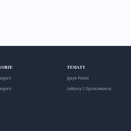
GORIE
TEMATY
egorii
Język Polski
egorii
Lektury I Opracowania