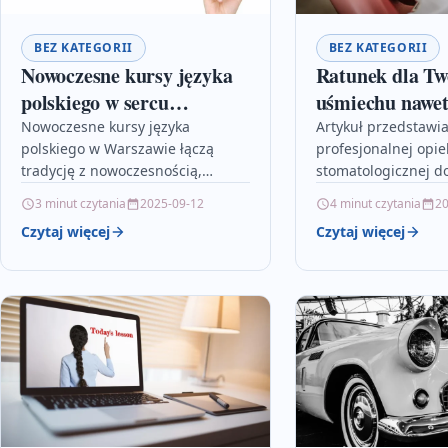
BEZ KATEGORII
BEZ KATEGORII
Nowoczesne kursy języka
Ratunek dla Tw
polskiego w sercu
uśmiechu nawet 
Warszawy
niedziele
Nowoczesne kursy języka
Artykuł przedstawia
polskiego w Warszawie łączą
profesjonalnej opie
tradycję z nowoczesnością,
stomatologicznej d
wykorzystując innowacyjne
nawet w niedziele i
3 minut czytania
2025-09-12
4 minut czytania
20
technologie i interaktywne
zapewnia pacjento
Czytaj więcej
Czytaj więcej
metody nauczania, co pozwala na
najwyższym poziomi
indywidualne dopasowanie
od kalendarza. Za
materiałów do…
rozwiązania…