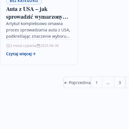
BEZ KATEGORII
Auta z USA – jak
sprowadzić wymarzony
samochód
Artykuł kompleksowo omawia
proces sprowadzania auta z USA,
podkreślając znaczenie wyboru
odpowiedniego pojazdu oraz
2 minut czytania
2025-06-30
dokładnej weryfikacji jego stanu
Czytaj więcej
technicznego i dokumentacji.
Poradnik dostarcza
praktycznych…
← Poprzednia
1
…
3