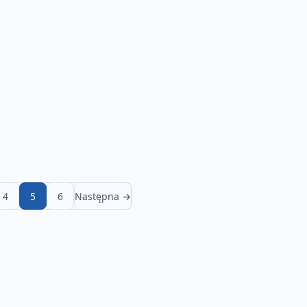
4
5
6
Następna →