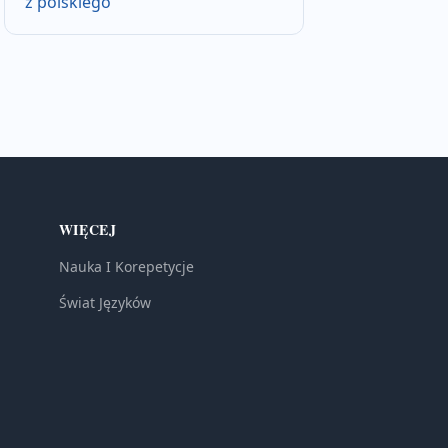
z polskiego
WIĘCEJ
Nauka I Korepetycje
Świat Języków