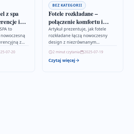
BEZ KATEGORII
el z spa
Fotele rozkładane –
erencje i
połączenie komfortu i
poczynek
nowoczesności
SPA to
Artykuł prezentuje, jak fotele
zy nowoczesną
rozkładane łączą nowoczesny
erencyjną z
design z niezrównanym
rdem relaksu,
komfortem, oferując nie tylko
25-07-20
2 minut czytania
2025-07-19
ową obsługę
elegancką estetykę, ale także
Czytaj więcej
prowadzących
funkcjonalne rozwiązania do
wnętrz. Opisane meble,…