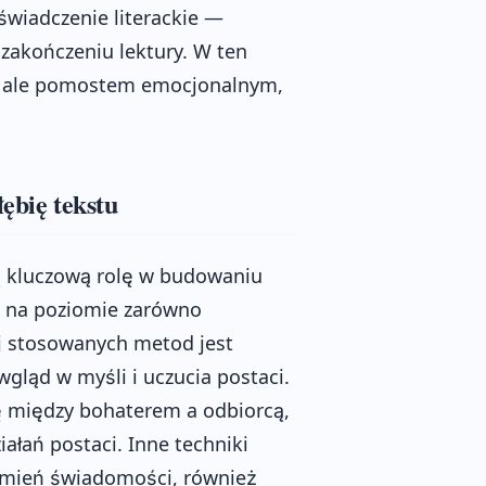
oświadczenie literackie —
 zakończeniu lektury. W ten
zu, ale pomostem emocjonalnym,
ębię tekstu
ją kluczową rolę w budowaniu
ka na poziomie zarówno
ej stosowanych metod jest
gląd w myśli i uczucia postaci.
cję między bohaterem a odbiorcą,
ałań postaci. Inne techniki
rumień świadomości, również