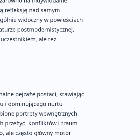
 zarówno na indywidualne
zną refleksję nad samym
zególnie widoczny w powieściach
raturze postmodernistycznej,
 uczestnikiem, ale też
alne pejzaże postaci, stawiając
u i dominującego nurtu
ębione portrety wewnętrznych
h przeżyć, konfliktów i traum.
o, ale często główny motor