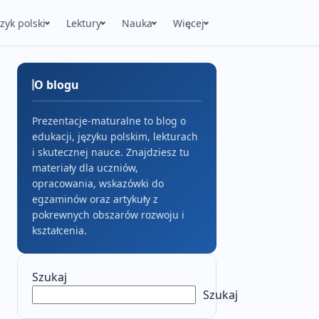
ęzyk polski
Lektury
Nauka
Więcej
O blogu
Prezentacje-maturalne to blog o
edukacji, języku polskim, lekturach
i skutecznej nauce. Znajdziesz tu
materiały dla uczniów,
opracowania, wskazówki do
egzaminów oraz artykuły z
pokrewnych obszarów rozwoju i
kształcenia.
Szukaj
Szukaj