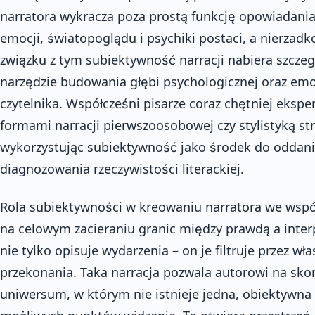
narratora wykracza poza prostą funkcję opowiadania h
emocji, światopoglądu i psychiki postaci, a nierzad
związku z tym subiektywność narracji nabiera szcze
narzędzie budowania głębi psychologicznej oraz e
czytelnika. Współcześni pisarze coraz chętniej eksp
formami narracji pierwszoosobowej czy stylistyką s
wykorzystując subiektywność jako środek do oddani
diagnozowania rzeczywistości literackiej.
Rola subiektywności w kreowaniu narratora we wspó
na celowym zacieraniu granic między prawdą a inter
nie tylko opisuje wydarzenia – on je filtruje przez w
przekonania. Taka narracja pozwala autorowi na sko
uniwersum, w którym nie istnieje jedna, obiektywna 