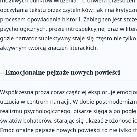
możliwych punktów widzenia. To otwiera przestrzeń
odczytania tekstu przez czytelników, jak i na krytyc
procesem opowiadania historii. Zabieg ten jest szc
psychologicznych, prozie introspekcyjnej oraz w lite
gdzie narrator subiektywny staje się często nie tylko
aktywnym twórcą znaczeń literackich.
– Emocjonalne pejzaże nowych powieści
Współczesna proza coraz częściej eksploruje emocjon
uczucia w centrum narracji. W dobie postmodernizm
realizmu psychologicznego, pisarze sięgają po pogł
światów bohaterów, starając się ukazać złożoność ic
Emocjonalne pejzaże nowych powieści to nie tylko tł