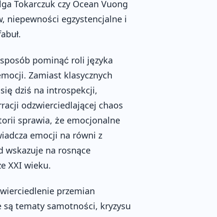
 Olga Tokarczuk czy Ocean Vuong
, niepewności egzystencjalne i
abuł.
e sposób pominąć roli języka
mocji. Zamiast klasycznych
ię dziś na introspekcji,
acji odzwierciedlającej chaos
orii sprawia, że emocjonalne
wiadcza emocji na równi z
nd wskazuje na rosnące
ze XXI wieku.
wierciedlenie przemian
e są tematy samotności, kryzysu