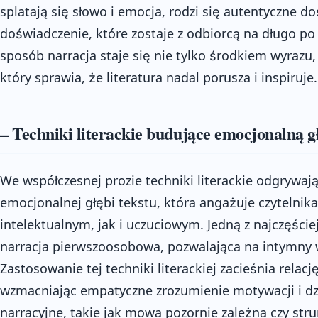
splatają się słowo i emocja, rodzi się autentyczne d
doświadczenie, które zostaje z odbiorcą na długo po
sposób narracja staje się nie tylko środkiem wyra
który sprawia, że literatura nadal porusza i inspiruje.
– Techniki literackie budujące emocjonalną gł
We współczesnej prozie techniki literackie odgrywa
emocjonalnej głębi tekstu, która angażuje czytelni
intelektualnym, jak i uczuciowym. Jedną z najczęści
narracja pierwszoosobowa, pozwalająca na intymny w
Zastosowanie tej techniki literackiej zacieśnia rela
wzmacniając empatyczne zrozumienie motywacji i dzi
narracyjne, takie jak mowa pozornie zależna czy st