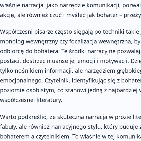
właśnie narracja, jako narzędzie komunikacji, pozwala
akcję, ale również czuć i myśleć jak bohater – przeżyć
Współczesni pisarze często sięgają po techniki taki
monolog wewnętrzny czy focalizacja wewnętrzna, by j
odbiorcę do bohatera. Te środki narracyjne pozwala
postaci, dostrzec niuanse jej emocji i motywacji. Dzi
tylko nośnikiem informacji, ale narzędziem głęboki
emocjonalnego. Czytelnik, identyfikując się z bohat
poziomie osobistym, co stanowi jedną z najbardziej
współczesnej literatury.
Warto podkreślić, że skuteczna narracja w prozie lite
fabuły, ale również narracyjnego stylu, który buduje
bohaterem a czytelnikiem. To właśnie w tej komunika