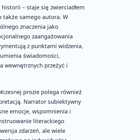
istorii – staje się zwierciadłem
ko także samego autora. W
gólnego znaczenia jako
mocjonalnego zaangażowania
erymentują z punktami widzenia,
trumienia świadomości,
a wewnętrznych przeżyć i
łczesnej prozie polega również
pretacją. Narrator subiektywny
łasne emocje, wspomnienia i
nstruowanie literackiego
wersja zdarzeń, ale wiele