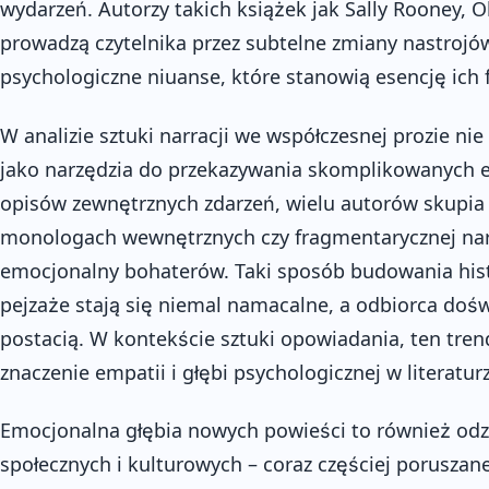
wydarzeń. Autorzy takich książek jak Sally Rooney,
prowadzą czytelnika przez subtelne zmiany nastrojów
psychologiczne niuanse, które stanowią esencję ich f
W analizie sztuki narracji we współczesnej prozie ni
jako narzędzia do przekazywania skomplikowanych e
opisów zewnętrznych zdarzeń, wielu autorów skupia s
monologach wewnętrznych czy fragmentarycznej narr
emocjonalny bohaterów. Taki sposób budowania hist
pejzaże stają się niemal namacalne, a odbiorca doś
postacią. W kontekście sztuki opowiadania, ten tre
znaczenie empatii i głębi psychologicznej w literatur
Emocjonalna głębia nowych powieści to również odz
społecznych i kulturowych – coraz częściej poruszan