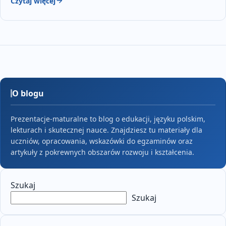
Czytaj więcej
O blogu
Prezentacje-maturalne to blog o edukacji, języku polskim,
lekturach i skutecznej nauce. Znajdziesz tu materiały dla
uczniów, opracowania, wskazówki do egzaminów oraz
artykuły z pokrewnych obszarów rozwoju i kształcenia.
Szukaj
Szukaj