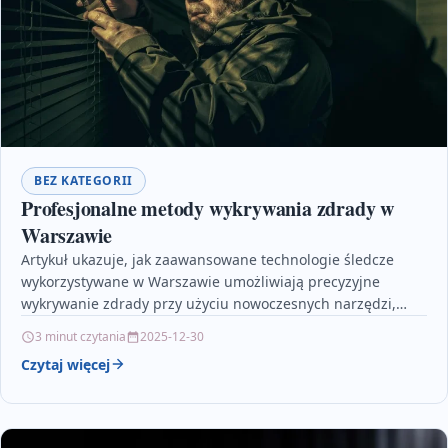
BEZ KATEGORII
Profesjonalne metody wykrywania zdrady w
Warszawie
Artykuł ukazuje, jak zaawansowane technologie śledcze
wykorzystywane w Warszawie umożliwiają precyzyjne
wykrywanie zdrady przy użyciu nowoczesnych narzędzi,
takich jak monitoring, analiza danych i specjalistyczne…
3 minut czytania
2025-12-30
Czytaj więcej