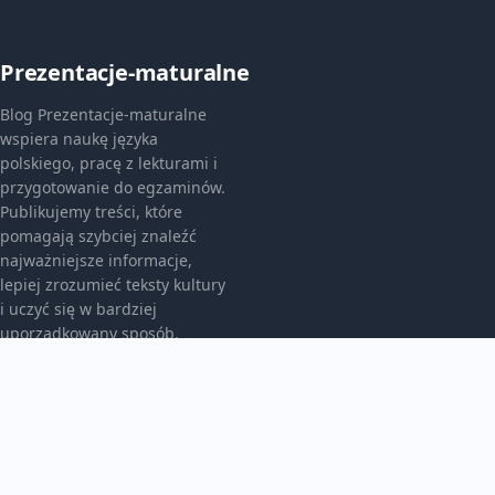
Prezentacje-maturalne
Blog Prezentacje-maturalne
wspiera naukę języka
polskiego, pracę z lekturami i
przygotowanie do egzaminów.
Publikujemy treści, które
pomagają szybciej znaleźć
najważniejsze informacje,
lepiej zrozumieć teksty kultury
i uczyć się w bardziej
uporządkowany sposób.
KATEGORIE
Bez kategorii
Bez kategorii